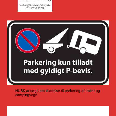
HUSK at søge om tilladelse til parkering af trailer og
campingvogn