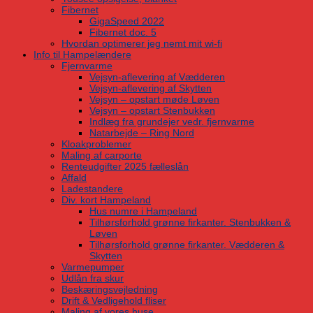
Fibernet
GigaSpeed 2022
Fibernet doc. 5
Hvordan optimerer jeg nemt mit wi-fi
Info til Hampelændere
Fjernvarme
Vejsyn-aflevering af Vædderen
Vejsyn-aflevering af Skytten
Vejsyn – opstart møde Løven
Vejsyn – opstart Stenbukken
Indlæg fra grundejer vedr. fjernvarme
Natarbejde – Ring Nord
Kloakproblemer
Maling af carporte
Renteudgifter 2025 fælleslån
Affald
Ladestandere
Div. kort Hampeland
Hus numre i Hampeland
Tilhørsforhold grønne firkanter. Stenbukken &
Løven
Tilhørsforhold grønne firkanter. Vædderen &
Skytten
Varmepumper
Udlån fra skur
Beskæringsvejledning
Drift & Vedligehold fliser
Maling af vores huse