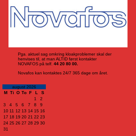
Pga. aktuel sag omkring kloakproblemer skal der
henvises til, at man ALTID først kontakter
NOVAFOS på telf.
44 20 80 00.
Novafos kan kontaktes 24/7 365 dage om året.
august 2026
M
Ti
O
To
F
L
S
1
2
3
4
5
6
7
8
9
10
11
12
13
14
15
16
17
18
19
20
21
22
23
24
25
26
27
28
29
30
31