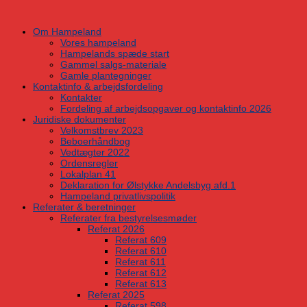
Skip
to
Om Hampeland
content
Vores hampeland
Hampelands spæde start
Gammel salgs-materiale
Gamle plantegninger
Kontaktinfo & arbejdsfordeling
Kontakter
Fordeling af arbejdsopgaver og kontaktinfo 2026
Juridiske dokumenter
Velkomstbrev 2023
Beboerhåndbog
Vedtægter 2022
Ordensregler
Lokalplan 41
Deklaration for Ølstykke Andelsbyg afd.1
Hampeland privatlivspolitik
Referater & beretninger
Referater fra bestyrelsesmøder
Referat 2026
Referat 609
Referat 610
Referat 611
Referat 612
Referat 613
Referat 2025
Referat 598