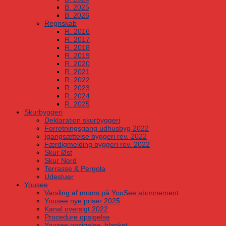
B. 2025
B. 2026
Regnskab
R. 2016
R. 2017
R. 2018
R. 2019
R. 2020
R. 2021
R. 2022
R. 2023
R. 2024
R. 2025
Skurbyggeri
Deklaration skurbyggeri
Forretningsgang udhusbyg 2022
Igangsættelse byggeri rev. 2022
Færdigmelding byggeri rev. 2022
Skur Øst
Skur Nord
Terrasse & Pergola
Udestuer
Yousee
Varsling af moms på YouSee abonnement
Yousee nye priser 2025
Kanal oversigt 2022
Procedure opsigelse
Yousee opsigelse, blanket