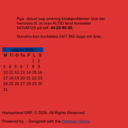
Pga. aktuel sag omkring kloakproblemer skal der
henvises til, at man ALTID først kontakter
NOVAFOS på telf.
44 20 80 00.
Novafos kan kontaktes 24/7 365 dage om året.
august 2026
M
Ti
O
To
F
L
S
1
2
3
4
5
6
7
8
9
10
11
12
13
14
15
16
17
18
19
20
21
22
23
24
25
26
27
28
29
30
31
Hampeland GRF © 2026. All Rights Reserved.
Powered by
- Designed with the
Hueman theme