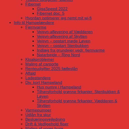
Fibernet
GigaSpeed 2022
Fibernet doc. 5
Hvordan optimerer jeg nemt mit wi-fi
Info til Hampelændere
Fjernvarme
Vejsyn-aflevering af Vædderen
Vejsyn-aflevering af Skytten
Vejsyn – opstart møde Løven
Vejsyn – opstart Stenbukken
Indlæg fra grundejer vedr. fjernvarme
Natarbejde – Ring Nord
Kloakproblemer
Maling af carporte
Renteudgifter 2025 fælleslån
Affald
Ladestandere
Div. kort Hampeland
Hus numre i Hampeland
Tilhørsforhold grønne firkanter. Stenbukken &
Løven
Tilhørsforhold grønne firkanter. Vædderen &
Skytten
Varmepumper
Udlån fra skur
Beskæringsvejledning
Drift & Vedligehold fliser
Maling af vores huse