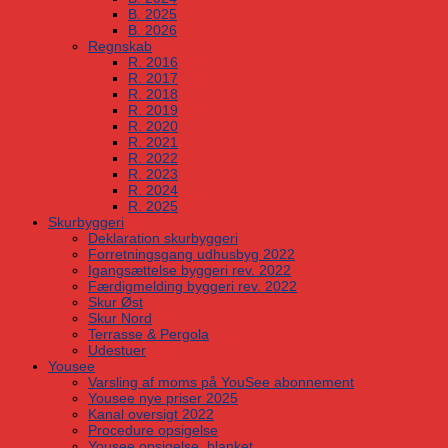
B. 2025
B. 2026
Regnskab
R. 2016
R. 2017
R. 2018
R. 2019
R. 2020
R. 2021
R. 2022
R. 2023
R. 2024
R. 2025
Skurbyggeri
Deklaration skurbyggeri
Forretningsgang udhusbyg 2022
Igangsættelse byggeri rev. 2022
Færdigmelding byggeri rev. 2022
Skur Øst
Skur Nord
Terrasse & Pergola
Udestuer
Yousee
Varsling af moms på YouSee abonnement
Yousee nye priser 2025
Kanal oversigt 2022
Procedure opsigelse
Yousee opsigelse, blanket