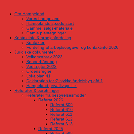
Skip
to
Om Hampeland
content
Vores hampeland
Hampelands spæde start
Gammel salgs-materiale
Gamle plantegninger
Kontaktinfo & arbejdsfordeling
Kontakter
Fordeling af arbejdsopgaver og kontaktinfo 2026
Juridiske dokumenter
Velkomstbrev 2023
Beboerhåndbog
Vedtægter 2022
Ordensregler
Lokalplan 41
Deklaration for Ølstykke Andelsbyg afd.1
Hampeland privatlivspolitik
Referater & beretninger
Referater fra bestyrelsesmøder
Referat 2026
Referat 609
Referat 610
Referat 611
Referat 612
Referat 613
Referat 2025
Referat 598