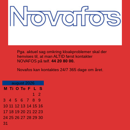
Pga. aktuel sag omkring kloakproblemer skal der
henvises til, at man ALTID først kontakter
NOVAFOS på telf.
44 20 80 00.
Novafos kan kontaktes 24/7 365 dage om året.
august 2026
M
Ti
O
To
F
L
S
1
2
3
4
5
6
7
8
9
10
11
12
13
14
15
16
17
18
19
20
21
22
23
24
25
26
27
28
29
30
31