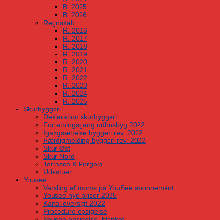
B. 2025
B. 2026
Regnskab
R. 2016
R. 2017
R. 2018
R. 2019
R. 2020
R. 2021
R. 2022
R. 2023
R. 2024
R. 2025
Skurbyggeri
Deklaration skurbyggeri
Forretningsgang udhusbyg 2022
Igangsættelse byggeri rev. 2022
Færdigmelding byggeri rev. 2022
Skur Øst
Skur Nord
Terrasse & Pergola
Udestuer
Yousee
Varsling af moms på YouSee abonnement
Yousee nye priser 2025
Kanal oversigt 2022
Procedure opsigelse
Yousee opsigelse, blanket