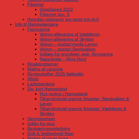
Fibernet
GigaSpeed 2022
Fibernet doc. 5
Hvordan optimerer jeg nemt mit wi-fi
Info til Hampelændere
Fjernvarme
Vejsyn-aflevering af Vædderen
Vejsyn-aflevering af Skytten
Vejsyn – opstart møde Løven
Vejsyn – opstart Stenbukken
Indlæg fra grundejer vedr. fjernvarme
Natarbejde – Ring Nord
Kloakproblemer
Maling af carporte
Renteudgifter 2025 fælleslån
Affald
Ladestandere
Div. kort Hampeland
Hus numre i Hampeland
Tilhørsforhold grønne firkanter. Stenbukken &
Løven
Tilhørsforhold grønne firkanter. Vædderen &
Skytten
Varmepumper
Udlån fra skur
Beskæringsvejledning
Drift & Vedligehold fliser
Maling af vores huse