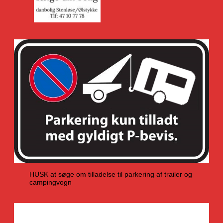
HUSK at søge om tilladelse til parkering af trailer og
campingvogn