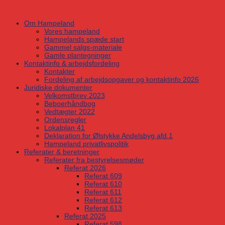
Skip
to
Om Hampeland
content
Vores hampeland
Hampelands spæde start
Gammel salgs-materiale
Gamle plantegninger
Kontaktinfo & arbejdsfordeling
Kontakter
Fordeling af arbejdsopgaver og kontaktinfo 2026
Juridiske dokumenter
Velkomstbrev 2023
Beboerhåndbog
Vedtægter 2022
Ordensregler
Lokalplan 41
Deklaration for Ølstykke Andelsbyg afd.1
Hampeland privatlivspolitik
Referater & beretninger
Referater fra bestyrelsesmøder
Referat 2026
Referat 609
Referat 610
Referat 611
Referat 612
Referat 613
Referat 2025
Referat 598