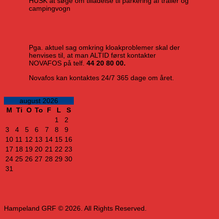
HUSK at søge om tilladelse til parkering af trailer og
campingvogn
Pga. aktuel sag omkring kloakproblemer skal der
henvises til, at man ALTID først kontakter
NOVAFOS på telf.
44 20 80 00.
Novafos kan kontaktes 24/7 365 dage om året.
august 2026
M
Ti
O
To
F
L
S
1
2
3
4
5
6
7
8
9
10
11
12
13
14
15
16
17
18
19
20
21
22
23
24
25
26
27
28
29
30
31
Hampeland GRF © 2026. All Rights Reserved.