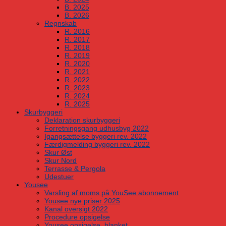
B. 2025
B. 2026
Regnskab
R. 2016
R. 2017
R. 2018
R. 2019
R. 2020
R. 2021
R. 2022
R. 2023
R. 2024
R. 2025
Skurbyggeri
Deklaration skurbyggeri
Forretningsgang udhusbyg 2022
Igangsættelse byggeri rev. 2022
Færdigmelding byggeri rev. 2022
Skur Øst
Skur Nord
Terrasse & Pergola
Udestuer
Yousee
Varsling af moms på YouSee abonnement
Yousee nye priser 2025
Kanal oversigt 2022
Procedure opsigelse
Yousee opsigelse, blanket