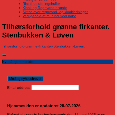
Rist til udluftningshuller
Kloak og Regnvand brønde
Skitse over regnvand- og kloakledninger
Vedligehold af mur ind mod nabo
Tilhørsforhold grønne firkanter.
Stenbukken & Løven
Tilhørsforhold-grønne-firkanter-Stenbukken-Løven.
Nyt på hjemmesiden
Email address
Hjemmesiden er opdateret 28-07-2026
Referat af seneste bestyrelsesmøde den 12. maj 2026 er nu