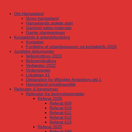
Skip
to
Om Hampeland
content
Vores hampeland
Hampelands spæde start
Gammel salgs-materiale
Gamle plantegninger
Kontaktinfo & arbejdsfordeling
Kontakter
Fordeling af arbejdsopgaver og kontaktinfo 2026
Juridiske dokumenter
Velkomstbrev 2023
Beboerhåndbog
Vedtægter 2022
Ordensregler
Lokalplan 41
Deklaration for Ølstykke Andelsbyg afd.1
Hampeland privatlivspolitik
Referater & beretninger
Referater fra bestyrelsesmøder
Referat 2026
Referat 609
Referat 610
Referat 611
Referat 612
Referat 613
Referat 2025
Referat 598