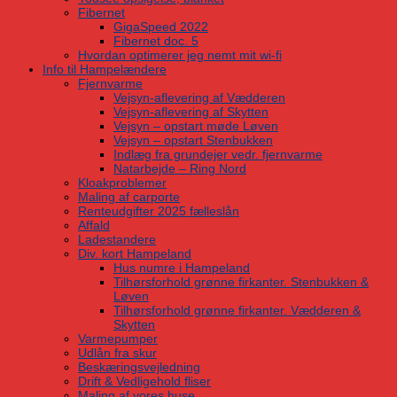
Fibernet
GigaSpeed 2022
Fibernet doc. 5
Hvordan optimerer jeg nemt mit wi-fi
Info til Hampelændere
Fjernvarme
Vejsyn-aflevering af Vædderen
Vejsyn-aflevering af Skytten
Vejsyn – opstart møde Løven
Vejsyn – opstart Stenbukken
Indlæg fra grundejer vedr. fjernvarme
Natarbejde – Ring Nord
Kloakproblemer
Maling af carporte
Renteudgifter 2025 fælleslån
Affald
Ladestandere
Div. kort Hampeland
Hus numre i Hampeland
Tilhørsforhold grønne firkanter. Stenbukken &
Løven
Tilhørsforhold grønne firkanter. Vædderen &
Skytten
Varmepumper
Udlån fra skur
Beskæringsvejledning
Drift & Vedligehold fliser
Maling af vores huse