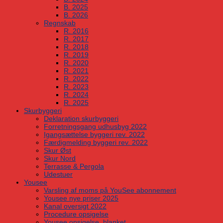
B. 2025
B. 2026
Regnskab
R. 2016
R. 2017
R. 2018
R. 2019
R. 2020
R. 2021
R. 2022
R. 2023
R. 2024
R. 2025
Skurbyggeri
Deklaration skurbyggeri
Forretningsgang udhusbyg 2022
Igangsættelse byggeri rev. 2022
Færdigmelding byggeri rev. 2022
Skur Øst
Skur Nord
Terrasse & Pergola
Udestuer
Yousee
Varsling af moms på YouSee abonnement
Yousee nye priser 2025
Kanal oversigt 2022
Procedure opsigelse
Yousee opsigelse, blanket