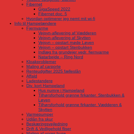
Fibernet
GigaSpeed 2022
Fibernet doc. 5
Hvordan optimerer jeg nemt mit wi-fi
Info til Hampelændere
Fjernvarme
Vejsyn-aflevering af Vædderen
Vejsyn-aflevering af Skytten
Vejsyn – opstart møde Løven
Vejsyn – opstart Stenbukken
Indlæg fra grundejer vedr. fjernvarme
Natarbejde – Ring Nord
Kloakproblemer
Maling af carporte
Renteudgifter 2025 fælleslån
Affald
Ladestandere
Div. kort Hampeland
Hus numre i Hampeland
Tilhørsforhold grønne firkanter. Stenbukken &
Løven
Tilhørsforhold grønne firkanter. Vædderen &
Skytten
Varmepumper
Udlån fra skur
Beskæringsvejledning
Drift & Vedligehold fliser
Maling af vores huse