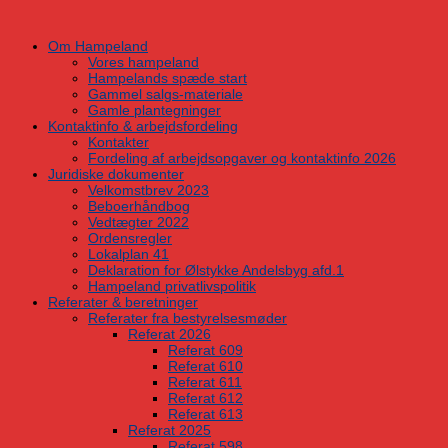
Skip
to
Om Hampeland
content
Vores hampeland
Hampelands spæde start
Gammel salgs-materiale
Gamle plantegninger
Kontaktinfo & arbejdsfordeling
Kontakter
Fordeling af arbejdsopgaver og kontaktinfo 2026
Juridiske dokumenter
Velkomstbrev 2023
Beboerhåndbog
Vedtægter 2022
Ordensregler
Lokalplan 41
Deklaration for Ølstykke Andelsbyg afd.1
Hampeland privatlivspolitik
Referater & beretninger
Referater fra bestyrelsesmøder
Referat 2026
Referat 609
Referat 610
Referat 611
Referat 612
Referat 613
Referat 2025
Referat 598