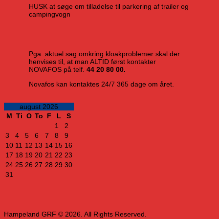
HUSK at søge om tilladelse til parkering af trailer og
campingvogn
Pga. aktuel sag omkring kloakproblemer skal der
henvises til, at man ALTID først kontakter
NOVAFOS på telf.
44 20 80 00.
Novafos kan kontaktes 24/7 365 dage om året.
august 2026
M
Ti
O
To
F
L
S
1
2
3
4
5
6
7
8
9
10
11
12
13
14
15
16
17
18
19
20
21
22
23
24
25
26
27
28
29
30
31
Hampeland GRF © 2026. All Rights Reserved.