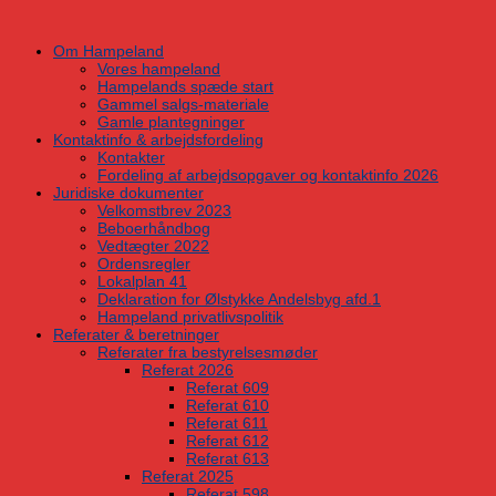
Skip
to
Om Hampeland
content
Vores hampeland
Hampelands spæde start
Gammel salgs-materiale
Gamle plantegninger
Kontaktinfo & arbejdsfordeling
Kontakter
Fordeling af arbejdsopgaver og kontaktinfo 2026
Juridiske dokumenter
Velkomstbrev 2023
Beboerhåndbog
Vedtægter 2022
Ordensregler
Lokalplan 41
Deklaration for Ølstykke Andelsbyg afd.1
Hampeland privatlivspolitik
Referater & beretninger
Referater fra bestyrelsesmøder
Referat 2026
Referat 609
Referat 610
Referat 611
Referat 612
Referat 613
Referat 2025
Referat 598