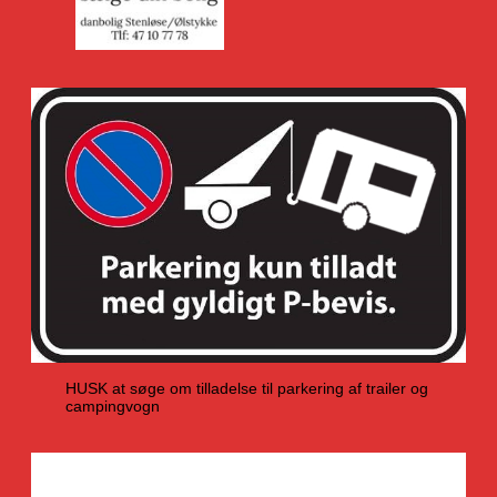
HUSK at søge om tilladelse til parkering af trailer og
campingvogn