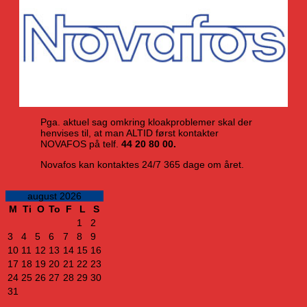
Pga. aktuel sag omkring kloakproblemer skal der
henvises til, at man ALTID først kontakter
NOVAFOS på telf.
44 20 80 00.
Novafos kan kontaktes 24/7 365 dage om året.
august 2026
M
Ti
O
To
F
L
S
1
2
3
4
5
6
7
8
9
10
11
12
13
14
15
16
17
18
19
20
21
22
23
24
25
26
27
28
29
30
31