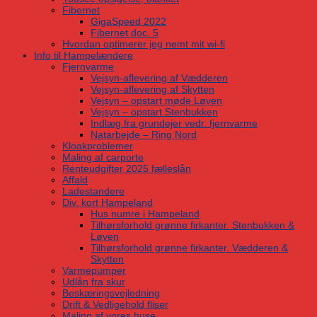
Fibernet
GigaSpeed 2022
Fibernet doc. 5
Hvordan optimerer jeg nemt mit wi-fi
Info til Hampelændere
Fjernvarme
Vejsyn-aflevering af Vædderen
Vejsyn-aflevering af Skytten
Vejsyn – opstart møde Løven
Vejsyn – opstart Stenbukken
Indlæg fra grundejer vedr. fjernvarme
Natarbejde – Ring Nord
Kloakproblemer
Maling af carporte
Renteudgifter 2025 fælleslån
Affald
Ladestandere
Div. kort Hampeland
Hus numre i Hampeland
Tilhørsforhold grønne firkanter. Stenbukken &
Løven
Tilhørsforhold grønne firkanter. Vædderen &
Skytten
Varmepumper
Udlån fra skur
Beskæringsvejledning
Drift & Vedligehold fliser
Maling af vores huse