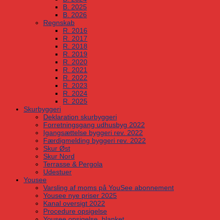
B. 2025
B. 2026
Regnskab
R. 2016
R. 2017
R. 2018
R. 2019
R. 2020
R. 2021
R. 2022
R. 2023
R. 2024
R. 2025
Skurbyggeri
Deklaration skurbyggeri
Forretningsgang udhusbyg 2022
Igangsættelse byggeri rev. 2022
Færdigmelding byggeri rev. 2022
Skur Øst
Skur Nord
Terrasse & Pergola
Udestuer
Yousee
Varsling af moms på YouSee abonnement
Yousee nye priser 2025
Kanal oversigt 2022
Procedure opsigelse
Yousee opsigelse, blanket