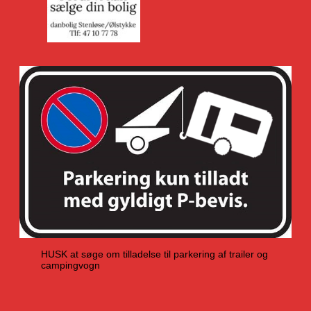
HUSK at søge om tilladelse til parkering af trailer og
campingvogn