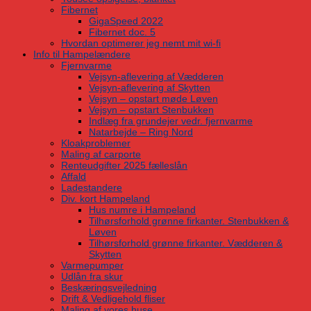
Fibernet
GigaSpeed 2022
Fibernet doc. 5
Hvordan optimerer jeg nemt mit wi-fi
Info til Hampelændere
Fjernvarme
Vejsyn-aflevering af Vædderen
Vejsyn-aflevering af Skytten
Vejsyn – opstart møde Løven
Vejsyn – opstart Stenbukken
Indlæg fra grundejer vedr. fjernvarme
Natarbejde – Ring Nord
Kloakproblemer
Maling af carporte
Renteudgifter 2025 fælleslån
Affald
Ladestandere
Div. kort Hampeland
Hus numre i Hampeland
Tilhørsforhold grønne firkanter. Stenbukken &
Løven
Tilhørsforhold grønne firkanter. Vædderen &
Skytten
Varmepumper
Udlån fra skur
Beskæringsvejledning
Drift & Vedligehold fliser
Maling af vores huse