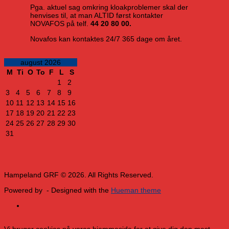
Pga. aktuel sag omkring kloakproblemer skal der
henvises til, at man ALTID først kontakter
NOVAFOS på telf.
44 20 80 00.
Novafos kan kontaktes 24/7 365 dage om året.
august 2026
M
Ti
O
To
F
L
S
1
2
3
4
5
6
7
8
9
10
11
12
13
14
15
16
17
18
19
20
21
22
23
24
25
26
27
28
29
30
31
Hampeland GRF © 2026. All Rights Reserved.
Powered by
- Designed with the
Hueman theme