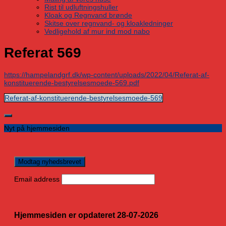
Rist til udluftningshuller
Kloak og Regnvand brønde
Skitse over regnvand- og kloakledninger
Vedligehold af mur ind mod nabo
Referat 569
https://hampelandgrf.dk/wp-content/uploads/2022/04/Referat-af-
konstituerende-bestyrelsesmoede-569.pdf
Referat-af-konstituerende-bestyrelsesmoede-569
Nyt på hjemmesiden
Email address
Hjemmesiden er opdateret 28-07-2026