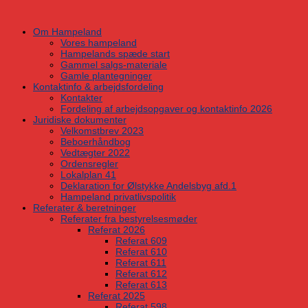
Skip
to
Om Hampeland
content
Vores hampeland
Hampelands spæde start
Gammel salgs-materiale
Gamle plantegninger
Kontaktinfo & arbejdsfordeling
Kontakter
Fordeling af arbejdsopgaver og kontaktinfo 2026
Juridiske dokumenter
Velkomstbrev 2023
Beboerhåndbog
Vedtægter 2022
Ordensregler
Lokalplan 41
Deklaration for Ølstykke Andelsbyg afd.1
Hampeland privatlivspolitik
Referater & beretninger
Referater fra bestyrelsesmøder
Referat 2026
Referat 609
Referat 610
Referat 611
Referat 612
Referat 613
Referat 2025
Referat 598