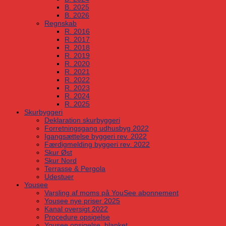
B. 2025
B. 2026
Regnskab
R. 2016
R. 2017
R. 2018
R. 2019
R. 2020
R. 2021
R. 2022
R. 2023
R. 2024
R. 2025
Skurbyggeri
Deklaration skurbyggeri
Forretningsgang udhusbyg 2022
Igangsættelse byggeri rev. 2022
Færdigmelding byggeri rev. 2022
Skur Øst
Skur Nord
Terrasse & Pergola
Udestuer
Yousee
Varsling af moms på YouSee abonnement
Yousee nye priser 2025
Kanal oversigt 2022
Procedure opsigelse
Yousee opsigelse, blanket