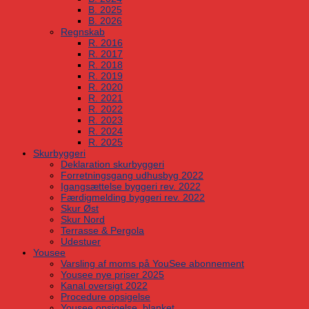
B. 2025
B. 2026
Regnskab
R. 2016
R. 2017
R. 2018
R. 2019
R. 2020
R. 2021
R. 2022
R. 2023
R. 2024
R. 2025
Skurbyggeri
Deklaration skurbyggeri
Forretningsgang udhusbyg 2022
Igangsættelse byggeri rev. 2022
Færdigmelding byggeri rev. 2022
Skur Øst
Skur Nord
Terrasse & Pergola
Udestuer
Yousee
Varsling af moms på YouSee abonnement
Yousee nye priser 2025
Kanal oversigt 2022
Procedure opsigelse
Yousee opsigelse, blanket