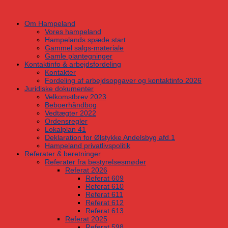
Skip
to
Om Hampeland
content
Vores hampeland
Hampelands spæde start
Gammel salgs-materiale
Gamle plantegninger
Kontaktinfo & arbejdsfordeling
Kontakter
Fordeling af arbejdsopgaver og kontaktinfo 2026
Juridiske dokumenter
Velkomstbrev 2023
Beboerhåndbog
Vedtægter 2022
Ordensregler
Lokalplan 41
Deklaration for Ølstykke Andelsbyg afd.1
Hampeland privatlivspolitik
Referater & beretninger
Referater fra bestyrelsesmøder
Referat 2026
Referat 609
Referat 610
Referat 611
Referat 612
Referat 613
Referat 2025
Referat 598