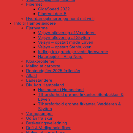
Fibernet
GigaSpeed 2022
Fibernet doc. 5
Hvordan optimerer jeg nemt mit wi-fi
Info til Hampelændere
Fjernvarme
Vejsyn-aflevering af Vædderen
Vejsyn-aflevering af Skytten
Vejsyn – opstart møde Løven
Vejsyn – opstart Stenbukken
Indlæg fra grundejer vedr. fjernvarme
Natarbejde – Ring Nord
Kloakproblemer
Maling af carporte
Renteudgifter 2025 fælleslån
Affald
Ladestandere
Div. kort Hampeland
Hus numre i Hampeland
Tilhørsforhold grønne firkanter. Stenbukken &
Løven
Tilhørsforhold grønne firkanter. Vædderen &
Skytten
Varmepumper
Udlån fra skur
Beskæringsvejledning
Drift & Vedligehold fliser
Maling af vores huse