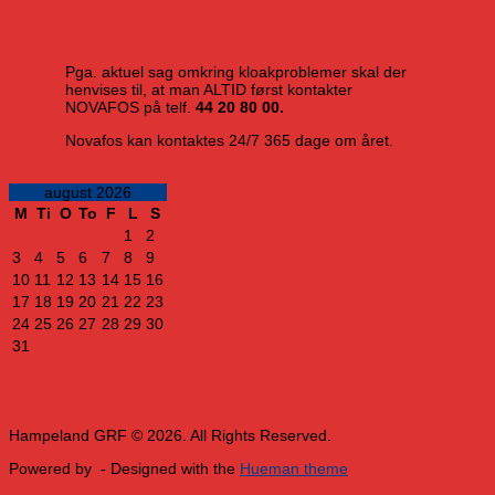
Pga. aktuel sag omkring kloakproblemer skal der
henvises til, at man ALTID først kontakter
NOVAFOS på telf.
44 20 80 00.
Novafos kan kontaktes 24/7 365 dage om året.
august 2026
M
Ti
O
To
F
L
S
1
2
3
4
5
6
7
8
9
10
11
12
13
14
15
16
17
18
19
20
21
22
23
24
25
26
27
28
29
30
31
Hampeland GRF © 2026. All Rights Reserved.
Powered by
- Designed with the
Hueman theme