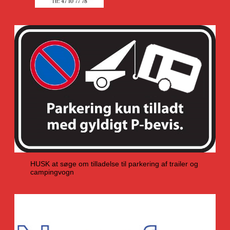
HUSK at søge om tilladelse til parkering af trailer og
campingvogn