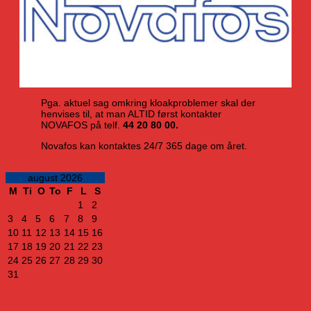
Pga. aktuel sag omkring kloakproblemer skal der
henvises til, at man ALTID først kontakter
NOVAFOS på telf.
44 20 80 00.
Novafos kan kontaktes 24/7 365 dage om året.
august 2026
M
Ti
O
To
F
L
S
1
2
3
4
5
6
7
8
9
10
11
12
13
14
15
16
17
18
19
20
21
22
23
24
25
26
27
28
29
30
31