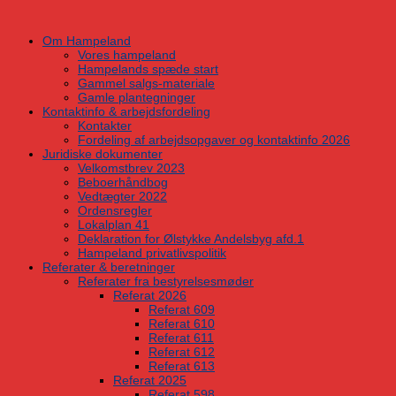
Skip
to
Om Hampeland
content
Vores hampeland
Hampelands spæde start
Gammel salgs-materiale
Gamle plantegninger
Kontaktinfo & arbejdsfordeling
Kontakter
Fordeling af arbejdsopgaver og kontaktinfo 2026
Juridiske dokumenter
Velkomstbrev 2023
Beboerhåndbog
Vedtægter 2022
Ordensregler
Lokalplan 41
Deklaration for Ølstykke Andelsbyg afd.1
Hampeland privatlivspolitik
Referater & beretninger
Referater fra bestyrelsesmøder
Referat 2026
Referat 609
Referat 610
Referat 611
Referat 612
Referat 613
Referat 2025
Referat 598