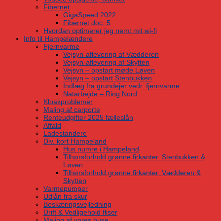
Fibernet
GigaSpeed 2022
Fibernet doc. 5
Hvordan optimerer jeg nemt mit wi-fi
Info til Hampelændere
Fjernvarme
Vejsyn-aflevering af Vædderen
Vejsyn-aflevering af Skytten
Vejsyn – opstart møde Løven
Vejsyn – opstart Stenbukken
Indlæg fra grundejer vedr. fjernvarme
Natarbejde – Ring Nord
Kloakproblemer
Maling af carporte
Renteudgifter 2025 fælleslån
Affald
Ladestandere
Div. kort Hampeland
Hus numre i Hampeland
Tilhørsforhold grønne firkanter. Stenbukken &
Løven
Tilhørsforhold grønne firkanter. Vædderen &
Skytten
Varmepumper
Udlån fra skur
Beskæringsvejledning
Drift & Vedligehold fliser
Maling af vores huse