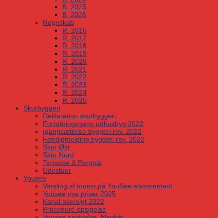
B. 2025
B. 2026
Regnskab
R. 2016
R. 2017
R. 2018
R. 2019
R. 2020
R. 2021
R. 2022
R. 2023
R. 2024
R. 2025
Skurbyggeri
Deklaration skurbyggeri
Forretningsgang udhusbyg 2022
Igangsættelse byggeri rev. 2022
Færdigmelding byggeri rev. 2022
Skur Øst
Skur Nord
Terrasse & Pergola
Udestuer
Yousee
Varsling af moms på YouSee abonnement
Yousee nye priser 2025
Kanal oversigt 2022
Procedure opsigelse
Yousee opsigelse, blanket