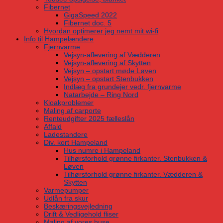
Fibernet
GigaSpeed 2022
Fibernet doc. 5
Hvordan optimerer jeg nemt mit wi-fi
Info til Hampelændere
Fjernvarme
Vejsyn-aflevering af Vædderen
Vejsyn-aflevering af Skytten
Vejsyn – opstart møde Løven
Vejsyn – opstart Stenbukken
Indlæg fra grundejer vedr. fjernvarme
Natarbejde – Ring Nord
Kloakproblemer
Maling af carporte
Renteudgifter 2025 fælleslån
Affald
Ladestandere
Div. kort Hampeland
Hus numre i Hampeland
Tilhørsforhold grønne firkanter. Stenbukken &
Løven
Tilhørsforhold grønne firkanter. Vædderen &
Skytten
Varmepumper
Udlån fra skur
Beskæringsvejledning
Drift & Vedligehold fliser
Maling af vores huse