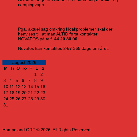
campingvogn
Pga. aktuel sag omkring kloakproblemer skal der
henvises til, at man ALTID først kontakter
NOVAFOS på telf.
44 20 80 00.
Novafos kan kontaktes 24/7 365 dage om året.
august 2026
M
Ti
O
To
F
L
S
1
2
3
4
5
6
7
8
9
10
11
12
13
14
15
16
17
18
19
20
21
22
23
24
25
26
27
28
29
30
31
Hampeland GRF © 2026. All Rights Reserved.