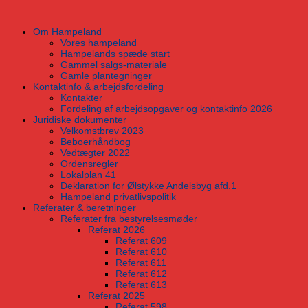
Skip
to
Om Hampeland
content
Vores hampeland
Hampelands spæde start
Gammel salgs-materiale
Gamle plantegninger
Kontaktinfo & arbejdsfordeling
Kontakter
Fordeling af arbejdsopgaver og kontaktinfo 2026
Juridiske dokumenter
Velkomstbrev 2023
Beboerhåndbog
Vedtægter 2022
Ordensregler
Lokalplan 41
Deklaration for Ølstykke Andelsbyg afd.1
Hampeland privatlivspolitik
Referater & beretninger
Referater fra bestyrelsesmøder
Referat 2026
Referat 609
Referat 610
Referat 611
Referat 612
Referat 613
Referat 2025
Referat 598