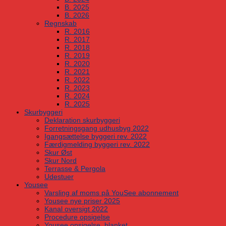
B. 2025
B. 2026
Regnskab
R. 2016
R. 2017
R. 2018
R. 2019
R. 2020
R. 2021
R. 2022
R. 2023
R. 2024
R. 2025
Skurbyggeri
Deklaration skurbyggeri
Forretningsgang udhusbyg 2022
Igangsættelse byggeri rev. 2022
Færdigmelding byggeri rev. 2022
Skur Øst
Skur Nord
Terrasse & Pergola
Udestuer
Yousee
Varsling af moms på YouSee abonnement
Yousee nye priser 2025
Kanal oversigt 2022
Procedure opsigelse
Yousee opsigelse, blanket