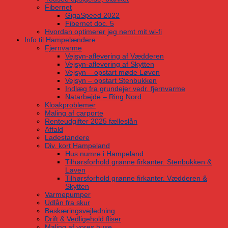
Fibernet
GigaSpeed 2022
Fibernet doc. 5
Hvordan optimerer jeg nemt mit wi-fi
Info til Hampelændere
Fjernvarme
Vejsyn-aflevering af Vædderen
Vejsyn-aflevering af Skytten
Vejsyn – opstart møde Løven
Vejsyn – opstart Stenbukken
Indlæg fra grundejer vedr. fjernvarme
Natarbejde – Ring Nord
Kloakproblemer
Maling af carporte
Renteudgifter 2025 fælleslån
Affald
Ladestandere
Div. kort Hampeland
Hus numre i Hampeland
Tilhørsforhold grønne firkanter. Stenbukken &
Løven
Tilhørsforhold grønne firkanter. Vædderen &
Skytten
Varmepumper
Udlån fra skur
Beskæringsvejledning
Drift & Vedligehold fliser
Maling af vores huse