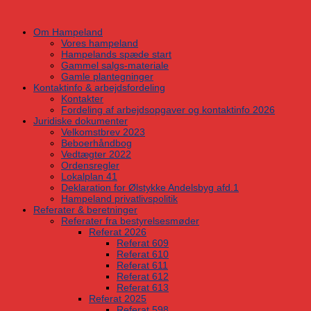
Skip
to
Om Hampeland
content
Vores hampeland
Hampelands spæde start
Gammel salgs-materiale
Gamle plantegninger
Kontaktinfo & arbejdsfordeling
Kontakter
Fordeling af arbejdsopgaver og kontaktinfo 2026
Juridiske dokumenter
Velkomstbrev 2023
Beboerhåndbog
Vedtægter 2022
Ordensregler
Lokalplan 41
Deklaration for Ølstykke Andelsbyg afd.1
Hampeland privatlivspolitik
Referater & beretninger
Referater fra bestyrelsesmøder
Referat 2026
Referat 609
Referat 610
Referat 611
Referat 612
Referat 613
Referat 2025
Referat 598