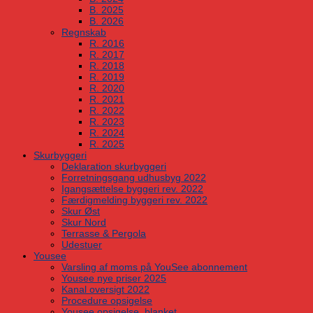
B. 2025
B. 2026
Regnskab
R. 2016
R. 2017
R. 2018
R. 2019
R. 2020
R. 2021
R. 2022
R. 2023
R. 2024
R. 2025
Skurbyggeri
Deklaration skurbyggeri
Forretningsgang udhusbyg 2022
Igangsættelse byggeri rev. 2022
Færdigmelding byggeri rev. 2022
Skur Øst
Skur Nord
Terrasse & Pergola
Udestuer
Yousee
Varsling af moms på YouSee abonnement
Yousee nye priser 2025
Kanal oversigt 2022
Procedure opsigelse
Yousee opsigelse, blanket