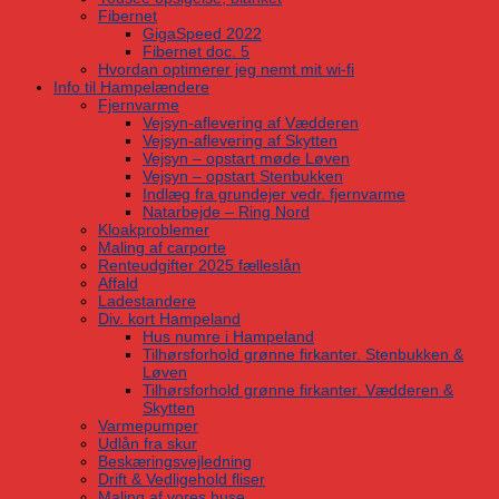
Fibernet
GigaSpeed 2022
Fibernet doc. 5
Hvordan optimerer jeg nemt mit wi-fi
Info til Hampelændere
Fjernvarme
Vejsyn-aflevering af Vædderen
Vejsyn-aflevering af Skytten
Vejsyn – opstart møde Løven
Vejsyn – opstart Stenbukken
Indlæg fra grundejer vedr. fjernvarme
Natarbejde – Ring Nord
Kloakproblemer
Maling af carporte
Renteudgifter 2025 fælleslån
Affald
Ladestandere
Div. kort Hampeland
Hus numre i Hampeland
Tilhørsforhold grønne firkanter. Stenbukken &
Løven
Tilhørsforhold grønne firkanter. Vædderen &
Skytten
Varmepumper
Udlån fra skur
Beskæringsvejledning
Drift & Vedligehold fliser
Maling af vores huse