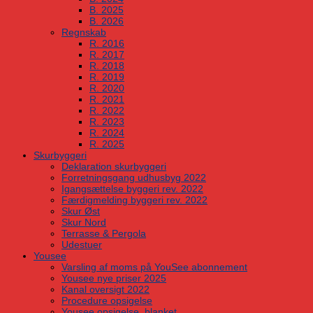
B. 2025
B. 2026
Regnskab
R. 2016
R. 2017
R. 2018
R. 2019
R. 2020
R. 2021
R. 2022
R. 2023
R. 2024
R. 2025
Skurbyggeri
Deklaration skurbyggeri
Forretningsgang udhusbyg 2022
Igangsættelse byggeri rev. 2022
Færdigmelding byggeri rev. 2022
Skur Øst
Skur Nord
Terrasse & Pergola
Udestuer
Yousee
Varsling af moms på YouSee abonnement
Yousee nye priser 2025
Kanal oversigt 2022
Procedure opsigelse
Yousee opsigelse, blanket