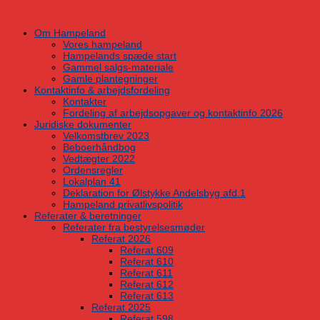
Skip
to
Om Hampeland
content
Vores hampeland
Hampelands spæde start
Gammel salgs-materiale
Gamle plantegninger
Kontaktinfo & arbejdsfordeling
Kontakter
Fordeling af arbejdsopgaver og kontaktinfo 2026
Juridiske dokumenter
Velkomstbrev 2023
Beboerhåndbog
Vedtægter 2022
Ordensregler
Lokalplan 41
Deklaration for Ølstykke Andelsbyg afd.1
Hampeland privatlivspolitik
Referater & beretninger
Referater fra bestyrelsesmøder
Referat 2026
Referat 609
Referat 610
Referat 611
Referat 612
Referat 613
Referat 2025
Referat 598