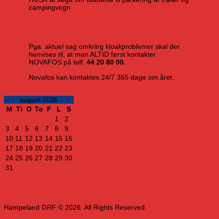
campingvogn
Pga. aktuel sag omkring kloakproblemer skal der
henvises til, at man ALTID først kontakter
NOVAFOS på telf.
44 20 80 00.
Novafos kan kontaktes 24/7 365 dage om året.
august 2026
M
Ti
O
To
F
L
S
1
2
3
4
5
6
7
8
9
10
11
12
13
14
15
16
17
18
19
20
21
22
23
24
25
26
27
28
29
30
31
Hampeland GRF © 2026. All Rights Reserved.