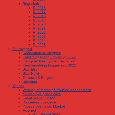
Regnskab
R. 2016
R. 2017
R. 2018
R. 2019
R. 2020
R. 2021
R. 2022
R. 2023
R. 2024
R. 2025
Skurbyggeri
Deklaration skurbyggeri
Forretningsgang udhusbyg 2022
Igangsættelse byggeri rev. 2022
Færdigmelding byggeri rev. 2022
Skur Øst
Skur Nord
Terrasse & Pergola
Udestuer
Yousee
Varsling af moms på YouSee abonnement
Yousee nye priser 2025
Kanal oversigt 2022
Procedure opsigelse
Yousee opsigelse, blanket
Fibernet
GigaSpeed 2022