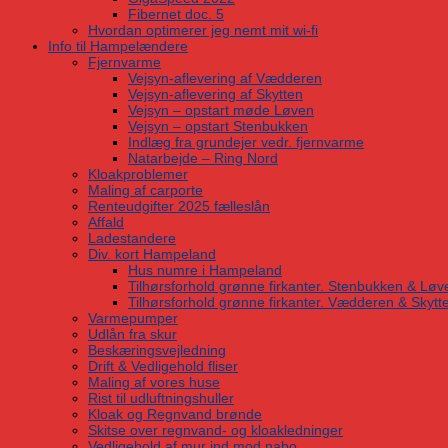
Fibernet doc. 5
Hvordan optimerer jeg nemt mit wi-fi
Info til Hampelændere
Fjernvarme
Vejsyn-aflevering af Vædderen
Vejsyn-aflevering af Skytten
Vejsyn – opstart møde Løven
Vejsyn – opstart Stenbukken
Indlæg fra grundejer vedr. fjernvarme
Natarbejde – Ring Nord
Kloakproblemer
Maling af carporte
Renteudgifter 2025 fælleslån
Affald
Ladestandere
Div. kort Hampeland
Hus numre i Hampeland
Tilhørsforhold grønne firkanter. Stenbukken & Løv
Tilhørsforhold grønne firkanter. Vædderen & Skytt
Varmepumper
Udlån fra skur
Beskæringsvejledning
Drift & Vedligehold fliser
Maling af vores huse
Rist til udluftningshuller
Kloak og Regnvand brønde
Skitse over regnvand- og kloakledninger
Vedligehold af mur ind mod nabo