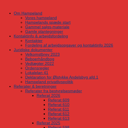
Skip
to
Om Hampeland
content
Vores hampeland
Hampelands spæde start
Gammel salgs-materiale
Gamle plantegninger
Kontaktinfo & arbejdsfordeling
Kontakter
Fordeling af arbejdsopgaver og kontaktinfo 2026
Juridiske dokumenter
Velkomstbrev 2023
Beboerhåndbog
Vedtægter 2022
Ordensregler
Lokalplan 41
Deklaration for Ølstykke Andelsbyg afd.1
Hampeland privatlivspolitik
Referater & beretninger
Referater fra bestyrelsesmøder
Referat 2026
Referat 609
Referat 610
Referat 611
Referat 612
Referat 613
Referat 2025
Referat 598