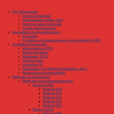
Skip
to
Om Hampeland
content
Vores hampeland
Hampelands spæde start
Gammel salgs-materiale
Gamle plantegninger
Kontaktinfo & arbejdsfordeling
Kontakter
Fordeling af arbejdsopgaver og kontaktinfo 2026
Juridiske dokumenter
Velkomstbrev 2023
Beboerhåndbog
Vedtægter 2022
Ordensregler
Lokalplan 41
Deklaration for Ølstykke Andelsbyg afd.1
Hampeland privatlivspolitik
Referater & beretninger
Referater fra bestyrelsesmøder
Referat 2026
Referat 609
Referat 610
Referat 611
Referat 612
Referat 613
Referat 2025
Referat 598