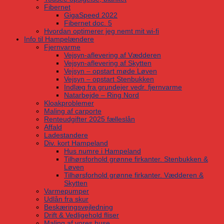
Fibernet
GigaSpeed 2022
Fibernet doc. 5
Hvordan optimerer jeg nemt mit wi-fi
Info til Hampelændere
Fjernvarme
Vejsyn-aflevering af Vædderen
Vejsyn-aflevering af Skytten
Vejsyn – opstart møde Løven
Vejsyn – opstart Stenbukken
Indlæg fra grundejer vedr. fjernvarme
Natarbejde – Ring Nord
Kloakproblemer
Maling af carporte
Renteudgifter 2025 fælleslån
Affald
Ladestandere
Div. kort Hampeland
Hus numre i Hampeland
Tilhørsforhold grønne firkanter. Stenbukken &
Løven
Tilhørsforhold grønne firkanter. Vædderen &
Skytten
Varmepumper
Udlån fra skur
Beskæringsvejledning
Drift & Vedligehold fliser
Maling af vores huse