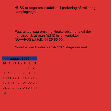
HUSK at søge om tilladelse til parkering af trailer og
campingvogn
Pga. aktuel sag omkring kloakproblemer skal der
henvises til, at man ALTID først kontakter
NOVAFOS på telf.
44 20 80 00.
Novafos kan kontaktes 24/7 365 dage om året.
august 2026
M
Ti
O
To
F
L
S
1
2
3
4
5
6
7
8
9
10
11
12
13
14
15
16
17
18
19
20
21
22
23
24
25
26
27
28
29
30
31