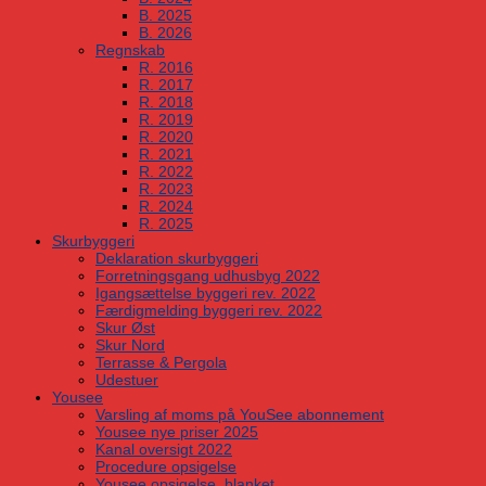
B. 2025
B. 2026
Regnskab
R. 2016
R. 2017
R. 2018
R. 2019
R. 2020
R. 2021
R. 2022
R. 2023
R. 2024
R. 2025
Skurbyggeri
Deklaration skurbyggeri
Forretningsgang udhusbyg 2022
Igangsættelse byggeri rev. 2022
Færdigmelding byggeri rev. 2022
Skur Øst
Skur Nord
Terrasse & Pergola
Udestuer
Yousee
Varsling af moms på YouSee abonnement
Yousee nye priser 2025
Kanal oversigt 2022
Procedure opsigelse
Yousee opsigelse, blanket