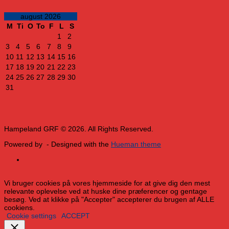
august 2026
M
Ti
O
To
F
L
S
1
2
3
4
5
6
7
8
9
10
11
12
13
14
15
16
17
18
19
20
21
22
23
24
25
26
27
28
29
30
31
Hampeland GRF © 2026. All Rights Reserved.
Powered by
- Designed with the
Hueman theme
Vi bruger cookies på vores hjemmeside for at give dig den mest
relevante oplevelse ved at huske dine præferencer og gentage
besøg. Ved at klikke på "Accepter" accepterer du brugen af ​​ALLE
cookiens.
Cookie settings
ACCEPT