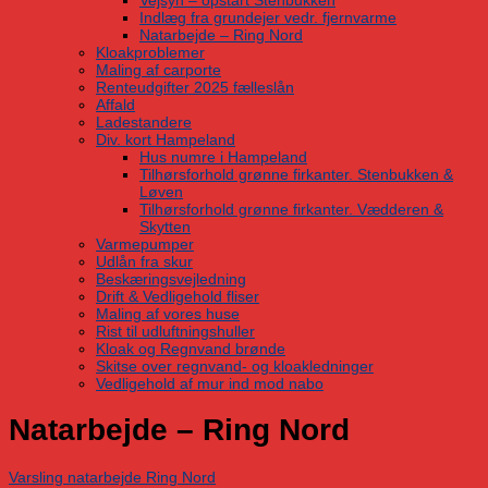
Vejsyn – opstart Stenbukken
Indlæg fra grundejer vedr. fjernvarme
Natarbejde – Ring Nord
Kloakproblemer
Maling af carporte
Renteudgifter 2025 fælleslån
Affald
Ladestandere
Div. kort Hampeland
Hus numre i Hampeland
Tilhørsforhold grønne firkanter. Stenbukken &
Løven
Tilhørsforhold grønne firkanter. Vædderen &
Skytten
Varmepumper
Udlån fra skur
Beskæringsvejledning
Drift & Vedligehold fliser
Maling af vores huse
Rist til udluftningshuller
Kloak og Regnvand brønde
Skitse over regnvand- og kloakledninger
Vedligehold af mur ind mod nabo
Natarbejde – Ring Nord
Varsling natarbejde Ring Nord