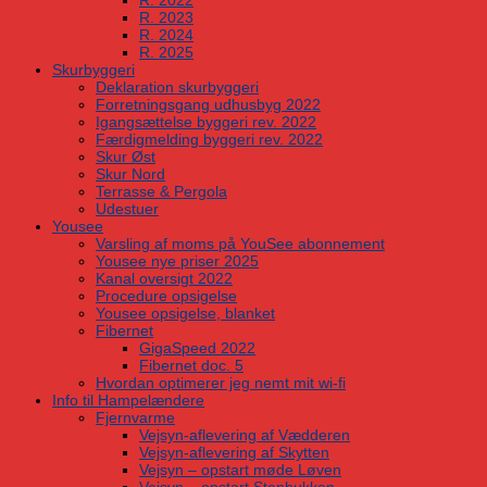
R. 2022
R. 2023
R. 2024
R. 2025
Skurbyggeri
Deklaration skurbyggeri
Forretningsgang udhusbyg 2022
Igangsættelse byggeri rev. 2022
Færdigmelding byggeri rev. 2022
Skur Øst
Skur Nord
Terrasse & Pergola
Udestuer
Yousee
Varsling af moms på YouSee abonnement
Yousee nye priser 2025
Kanal oversigt 2022
Procedure opsigelse
Yousee opsigelse, blanket
Fibernet
GigaSpeed 2022
Fibernet doc. 5
Hvordan optimerer jeg nemt mit wi-fi
Info til Hampelændere
Fjernvarme
Vejsyn-aflevering af Vædderen
Vejsyn-aflevering af Skytten
Vejsyn – opstart møde Løven