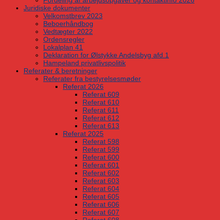
Fordeling af arbejdsopgaver og kontaktinfo 2026
Juridiske dokumenter
Velkomstbrev 2023
Beboerhåndbog
Vedtægter 2022
Ordensregler
Lokalplan 41
Deklaration for Ølstykke Andelsbyg afd.1
Hampeland privatlivspolitik
Referater & beretninger
Referater fra bestyrelsesmøder
Referat 2026
Referat 609
Referat 610
Referat 611
Referat 612
Referat 613
Referat 2025
Referat 598
Referat 599
Referat 600
Referat 601
Referat 602
Referat 603
Referat 604
Referat 605
Referat 606
Referat 607