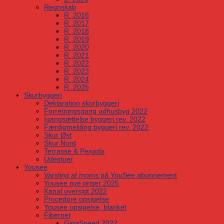
Regnskab
R. 2016
R. 2017
R. 2018
R. 2019
R. 2020
R. 2021
R. 2022
R. 2023
R. 2024
R. 2025
Skurbyggeri
Deklaration skurbyggeri
Forretningsgang udhusbyg 2022
Igangsættelse byggeri rev. 2022
Færdigmelding byggeri rev. 2022
Skur Øst
Skur Nord
Terrasse & Pergola
Udestuer
Yousee
Varsling af moms på YouSee abonnement
Yousee nye priser 2025
Kanal oversigt 2022
Procedure opsigelse
Yousee opsigelse, blanket
Fibernet
GigaSpeed 2022