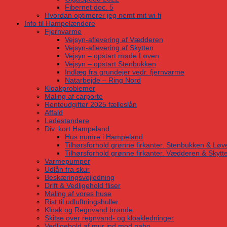
Fibernet doc. 5
Hvordan optimerer jeg nemt mit wi-fi
Info til Hampelændere
Fjernvarme
Vejsyn-aflevering af Vædderen
Vejsyn-aflevering af Skytten
Vejsyn – opstart møde Løven
Vejsyn – opstart Stenbukken
Indlæg fra grundejer vedr. fjernvarme
Natarbejde – Ring Nord
Kloakproblemer
Maling af carporte
Renteudgifter 2025 fælleslån
Affald
Ladestandere
Div. kort Hampeland
Hus numre i Hampeland
Tilhørsforhold grønne firkanter. Stenbukken & Løv
Tilhørsforhold grønne firkanter. Vædderen & Skytt
Varmepumper
Udlån fra skur
Beskæringsvejledning
Drift & Vedligehold fliser
Maling af vores huse
Rist til udluftningshuller
Kloak og Regnvand brønde
Skitse over regnvand- og kloakledninger
Vedligehold af mur ind mod nabo