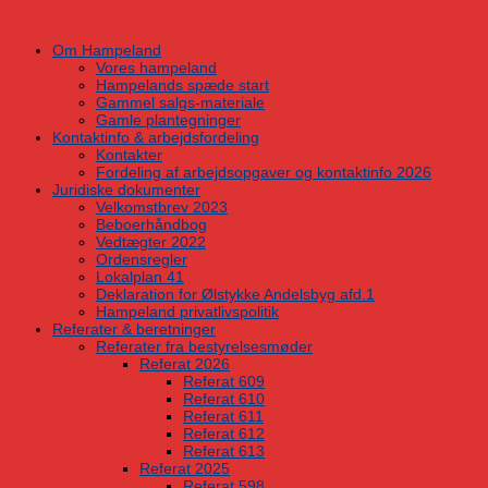
Skip
to
Om Hampeland
content
Vores hampeland
Hampelands spæde start
Gammel salgs-materiale
Gamle plantegninger
Kontaktinfo & arbejdsfordeling
Kontakter
Fordeling af arbejdsopgaver og kontaktinfo 2026
Juridiske dokumenter
Velkomstbrev 2023
Beboerhåndbog
Vedtægter 2022
Ordensregler
Lokalplan 41
Deklaration for Ølstykke Andelsbyg afd.1
Hampeland privatlivspolitik
Referater & beretninger
Referater fra bestyrelsesmøder
Referat 2026
Referat 609
Referat 610
Referat 611
Referat 612
Referat 613
Referat 2025
Referat 598